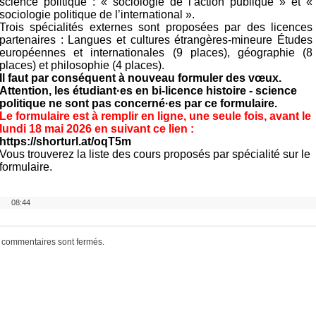
science politique : « sociologie de l’action publique » et «
sociologie politique de l’international ».
Trois spécialités externes sont proposées par des licences
partenaires : Langues et cultures étrangères-mineure Études
européennes et internationales (9 places), géographie (8
places) et philosophie (4 places).
Il faut par conséquent à nouveau formuler des vœux.
Attention, les étudiant·es en bi-licence histoire - science
politique ne sont pas concerné·es par ce formulaire.
Le formulaire est à remplir en ligne, une seule fois, avant le
lundi 18 mai 2026
en suivant ce lien :
https://shorturl.at/oqT5m
Vous trouverez la liste des cours proposés par spécialité sur le
formulaire.
08:44
 commentaires sont fermés.