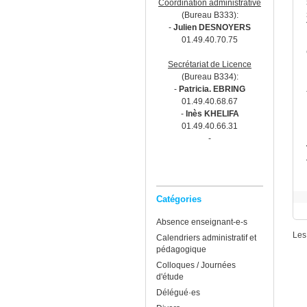
Coordination administrative
(Bureau B333):
-
Julien DESNOYERS
01.49.40.70.75
Secrétariat de Licence
(Bureau B334):
-
Patricia. EBRING
01.49.40.68.67
-
Inès KHELIFA
01.49.40.66.31
-
Catégories
Absence enseignant-e-s
Les
Calendriers administratif et
pédagogique
Colloques / Journées
d'étude
Délégué·es