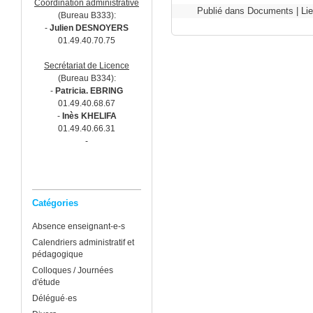
Coordination administrative
Publié dans Documents |
Li
(Bureau B333):
-
Julien DESNOYERS
01.49.40.70.75
Secrétariat de Licence
(Bureau B334):
-
Patricia. EBRING
01.49.40.68.67
-
Inès KHELIFA
01.49.40.66.31
-
Catégories
Absence enseignant-e-s
Calendriers administratif et
pédagogique
Colloques / Journées
d'étude
Délégué·es