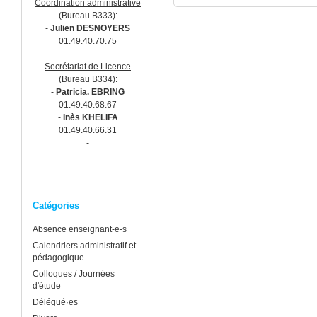
Coordination administrative
(Bureau B333):
-
Julien DESNOYERS
01.49.40.70.75
Secrétariat de Licence
(Bureau B334):
-
Patricia. EBRING
01.49.40.68.67
-
Inès KHELIFA
01.49.40.66.31
-
Catégories
Absence enseignant-e-s
Calendriers administratif et
pédagogique
Colloques / Journées
d'étude
Délégué·es