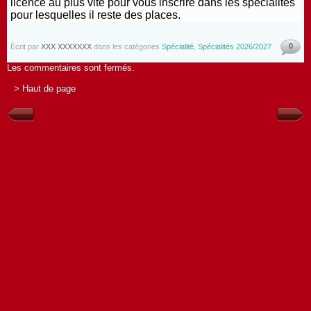
licence au plus vite pour vous inscrire dans les spécialités
pour lesquelles il reste des places.
0
Écrit par
XXX XXXXXXX
dans les catégories
Spécialité
,
Spécialités 2026/2027
Les commentaires sont fermés.
> Haut de page