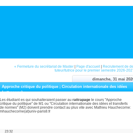
« Fermeture du secrétariat de Master
|
Page d'accueil
|
Recrutement de d
tuteur/tutrice pour le premier semestre 2026-202
dimanche, 31 mai 202
Approche critique du politique ; Circulation internationale des idées
(rattrapage)
Les étudiant·es qui souhaiteraient passer au
rattrapage
le cours "Approche
critique du politique" de M1 ou "Circulation internationale des idées et transferts
de normes" (M2) doivent prendre contact au plus vite avec Mathieu Hauchecorne:
mhauchecorne(at)univ-paris8.fr
23:32