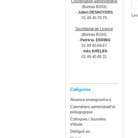
Coordination administrative
(Bureau B333):
-
Julien DESNOYERS
Les
01.49.40.70.75
Secrétariat de Licence
(Bureau B334):
-
Patricia. EBRING
01.49.40.68.67
-
Inès KHELIFA
01.49.40.66.31
-
Catégories
Absence enseignant-e-s
Calendriers administratif et
pédagogique
Colloques / Journées
d'étude
Délégué·es