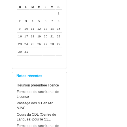
D
L
M
M
J
V
S
1
2
3
4
5
6
7
8
9
10
11
12
13
14
15
16
17
18
19
20
21
22
23
24
25
26
27
28
29
30
31
Notes récentes
Réunion prérentrée licence
Fermeture du secrétariat de
Licence
Passage des M1 en M2
AJAC
Cours du CDL (Centre de
Langues) pour le S1...
Fermeture du secrétariat de