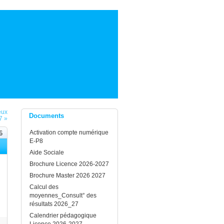
eux
Documents
7 »
Activation compte numérique
6
E-P8
Aide Sociale
Brochure Licence 2026-2027
Brochure Master 2026 2027
Calcul des
moyennes_Consult° des
résultats 2026_27
Calendrier pédagogique
Licence 2026-2027