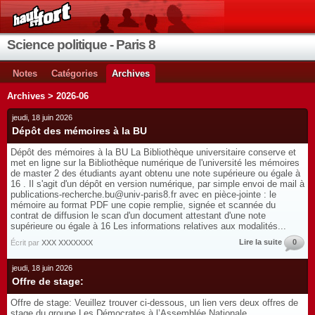
Science politique - Paris 8
Notes
Catégories
Archives
Archives > 2026-06
jeudi, 18 juin 2026
Dépôt des mémoires à la BU
Dépôt des mémoires à la BU La Bibliothèque universitaire conserve et
met en ligne sur la Bibliothèque numérique de l'université les mémoires
de master 2 des étudiants ayant obtenu une note supérieure ou égale à
16 . Il s'agit d'un dépôt en version numérique, par simple envoi de mail à
publications-recherche.bu@univ-paris8.fr avec en pièce-jointe : le
mémoire au format PDF une copie remplie, signée et scannée du
contrat de diffusion le scan d'un document attestant d'une note
supérieure ou égale à 16 Les informations relatives aux modalités...
Lire la suite
0
Écrit par
XXX XXXXXXX
jeudi, 18 juin 2026
Offre de stage:
Offre de stage: Veuillez trouver ci-dessous, un lien vers deux offres de
stage du groupe Les Démocrates à l’Assemblée Nationale