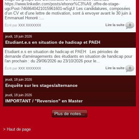
https://www.linkedin.com/posts/ehonor%C3%A9_offre-de-stage-
ugcPost-7468640421015961601-wSgU/ Les candidatures, composées
d’un CV et d’une lettre de motivation, sont à envoyer avant le 30 juin à
Emmanuel Honoré :...
Lire la suite
0
Écrit par
XXX XXXXXXX
jeudi, 18 juin 2026
Etudiant.e.s en situation de hadicap et PAEH
Etudiant.e.s en situation de hadicap et PAEH Les périodes de
demande d'aménagements des étudiants en situation de handicap pour
l'an prochain : du 29/06/2026 au 23/10/2026 pour le...
Lire la suite
0
Écrit par
XXX XXXXXXX
jeudi, 18 juin 2026
Enquête sur les stages/alternance
jeudi, 18 juin 2026
IMPORTANT / "Reversion" en Master
Plus de notes...
> Haut de page