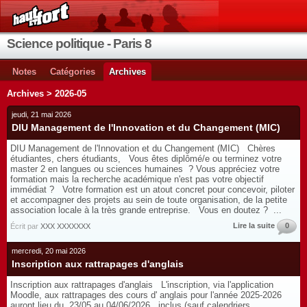
Science politique - Paris 8
Notes
Catégories
Archives
Archives > 2026-05
jeudi, 21 mai 2026
DIU Management de l'Innovation et du Changement (MIC)
DIU Management de l'Innovation et du Changement (MIC) Chères
étudiantes, chers étudiants, Vous êtes diplômé/e ou terminez votre
master 2 en langues ou sciences humaines ? Vous appréciez votre
formation mais la recherche académique n'est pas votre objectif
immédiat ? Votre formation est un atout concret pour concevoir, piloter
et accompagner des projets au sein de toute organisation, de la petite
association locale à la très grande entreprise. Vous en doutez ? ...
Lire la suite
0
Écrit par
XXX XXXXXXX
mercredi, 20 mai 2026
Inscription aux rattrapages d'anglais
Inscription aux rattrapages d'anglais L'inscription, via l'application
Moodle, aux rattrapages des cours d' anglais pour l'année 2025-2026
auront lieu du 23/05 au 04/06/2026 inclus (sauf calendriers